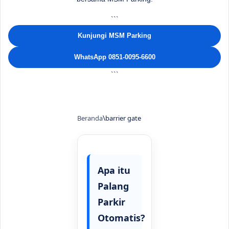
```
Kunjungi MSM Parking
WhatsApp 0851-0095-6600
```
Beranda
barrier gate
Apa itu
Palang
Parkir
Otomatis?