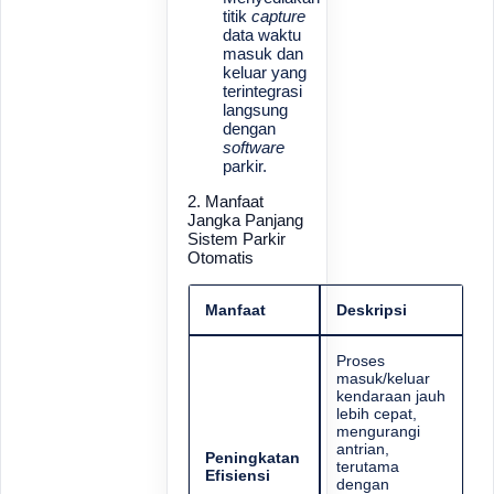
titik
capture
data waktu
masuk dan
keluar yang
terintegrasi
langsung
dengan
software
parkir.
2. Manfaat
Jangka Panjang
Sistem Parkir
Otomatis
Manfaat
Deskripsi
Proses
masuk/keluar
kendaraan jauh
lebih cepat,
mengurangi
antrian,
Peningkatan
terutama
Efisiensi
dengan