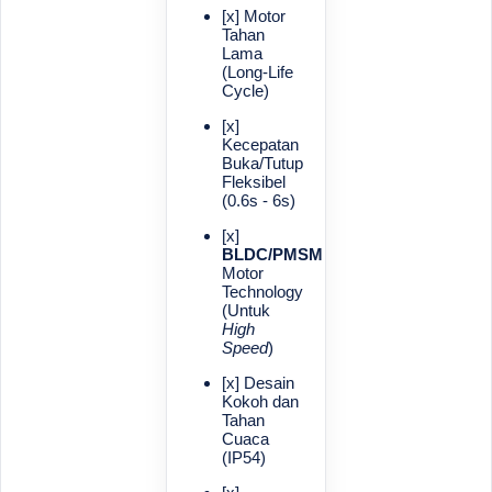
[x] Motor
Tahan
Lama
(Long-Life
Cycle)
[x]
Kecepatan
Buka/Tutup
Fleksibel
(0.6s - 6s)
[x]
BLDC/PMSM
Motor
Technology
(Untuk
High
Speed
)
[x] Desain
Kokoh dan
Tahan
Cuaca
(IP54)