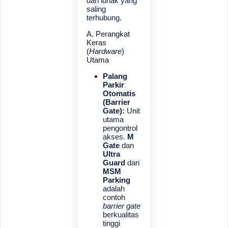
dan lunak yang
saling
terhubung.
A. Perangkat
Keras
(
Hardware
)
Utama
Palang
Parkir
Otomatis
(Barrier
Gate):
Unit
utama
pengontrol
akses.
M
Gate
dan
Ultra
Guard
dari
MSM
Parking
adalah
contoh
barrier gate
berkualitas
tinggi