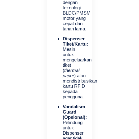
dengan
teknologi
BLDC/PMSM
motor yang
cepat dan
tahan lama.
Dispenser
Tiket/Kartu:
Mesin
untuk
mengeluarkan
tiket
(
thermal
paper
) atau
mendistribusikan
kartu RFID
kepada
pengguna.
Vandalism
Guard
(Opsional):
Pelindung
untuk
Dispenser
agar tidak