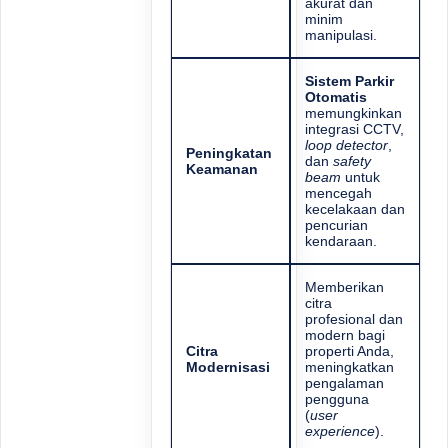
akurat dan
minim
manipulasi.
Sistem Parkir
Otomatis
memungkinkan
integrasi CCTV,
loop detector
,
Peningkatan
dan
safety
Keamanan
beam
untuk
mencegah
kecelakaan dan
pencurian
kendaraan.
Memberikan
citra
profesional dan
modern bagi
Citra
properti Anda,
Modernisasi
meningkatkan
pengalaman
pengguna
(
user
experience
).