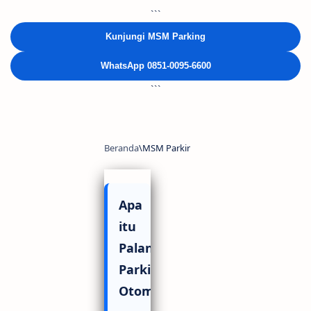
```
Kunjungi MSM Parking
WhatsApp 0851-0095-6600
```
Apa
itu
Palang
Parkir
Otomatis?