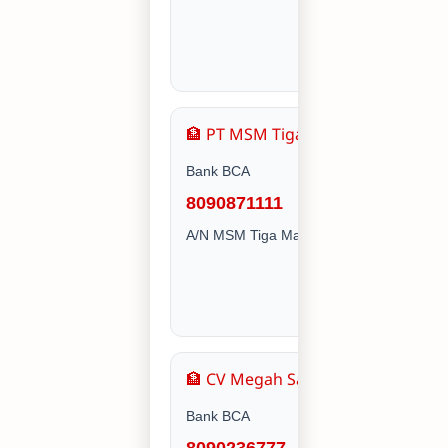
🏦 PT MSM Tiga Matra Satria
Bank BCA
8090871111
A/N MSM Tiga Matra Satria PT
🏦 CV Megah Sakti Makmur
Bank BCA