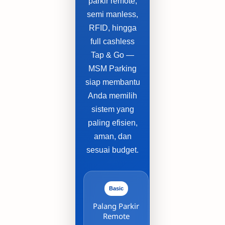
parkir remote,
semi manless,
RFID, hingga
full cashless
Tap & Go —
MSM Parking
siap membantu
Anda memilih
sistem yang
paling efisien,
aman, dan
sesuai budget.
Basic
Palang Parkir
Remote