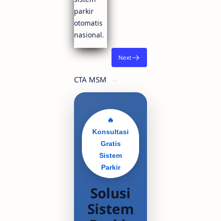
parkir
otomatis
nasional.
CTA MSM
🔥
Konsultasi
Gratis
Sistem
Parkir
Solusi
Sistem