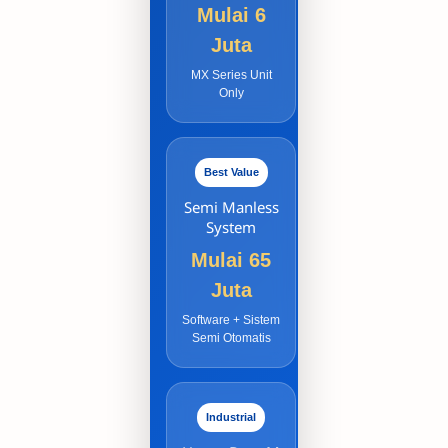
Mulai 6
Juta
MX Series Unit
Only
Best Value
Semi Manless
System
Mulai 65
Juta
Software + Sistem
Semi Otomatis
Industrial