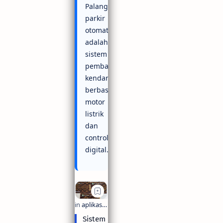
Palang
parkir
otomatis
adalah
sistem
pembatas
kendaraan
berbasis
motor
listrik
dan
controller
digital.
Sistem