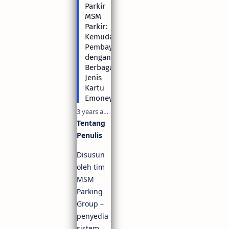
Parkir
MSM
Parkir:
Kemudahan
Pembayaran
dengan
Berbagai
Jenis
Kartu
Emoney
3 years ago
Tentang
Penulis
Disusun
oleh tim
MSM
Parking
Group –
penyedia
sistem