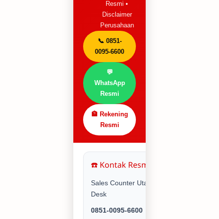
Resmi •
Disclaimer
Perusahaan
📞 0851-
0095-6600
💬
WhatsApp
Resmi
🏦 Rekening
Resmi
☎️ Kontak Resmi Utama
Sales Counter Utama & Service
Desk
0851-0095-6600