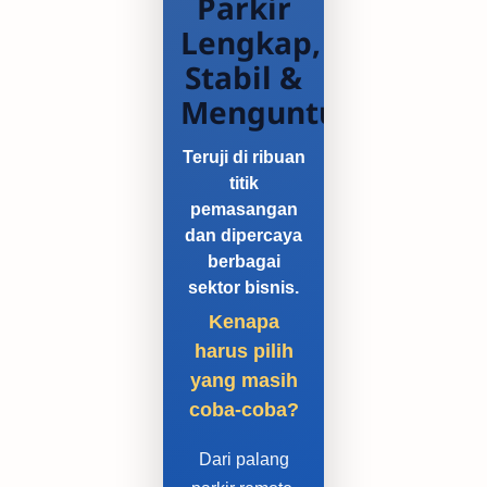
Parkir
Lengkap,
Stabil &
Menguntungkan
Teruji di ribuan
titik
pemasangan
dan dipercaya
berbagai
sektor bisnis.
Kenapa
harus pilih
yang masih
coba-coba?
Dari palang