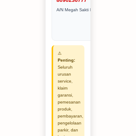
8090236777
A/N Megah Sakti Makmur CV
⚠️
Penting:
Seluruh
urusan
service,
klaim
garansi,
pemesanan
produk,
pembayaran,
pengelolaan
parkir, dan