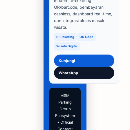
modern: e-ticketing
QR/barcode, pembayaran
cashless, dashboard real-time,
dan integrasi akses masuk
wisata.
E-Ticketing
QR Code
Wisata Digital
Kunjungi
WhatsApp
MSM
Parking
Group
Ecosystem
• Official
Contact: