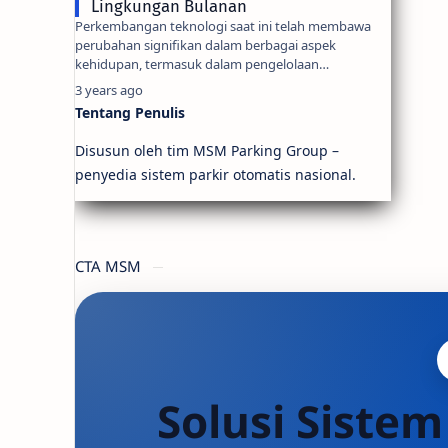
Lingkungan Bulanan
Perkembangan teknologi saat ini telah membawa
perubahan signifikan dalam berbagai aspek
kehidupan, termasuk dalam pengelolaan
perumahan. Salah sat…
3 years ago
Tentang Penulis
Disusun oleh tim MSM Parking Group –
penyedia sistem parkir otomatis nasional.
CTA MSM
Solusi Sistem