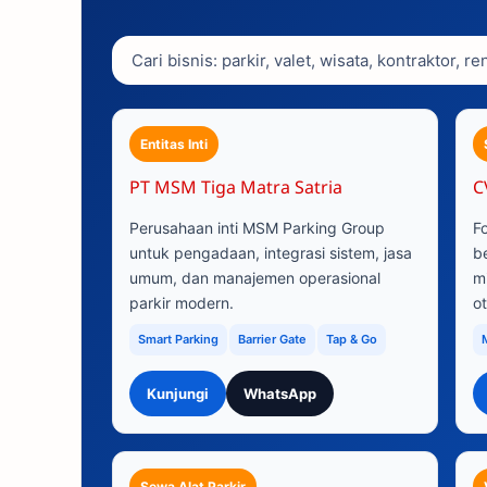
Entitas Inti
PT MSM Tiga Matra Satria
C
Perusahaan inti MSM Parking Group
F
untuk pengadaan, integrasi sistem, jasa
b
umum, dan manajemen operasional
m
parkir modern.
o
Smart Parking
Barrier Gate
Tap & Go
Kunjungi
WhatsApp
Sewa Alat Parkir