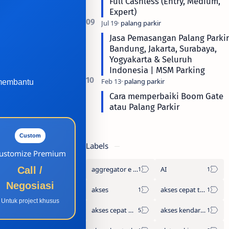
Full Cashless (Entry, Medium,
Expert)
Jasa Pemasangan Palang Parkir
Bandung, Jakarta, Surabaya,
Yogyakarta & Seluruh
Indonesia | MSM Parking
 membantu
Cara memperbaiki Boom Gate
atau Palang Parkir
Custom
Labels
ustomize Premium
aggregator e tol
AI
Call /
Negosiasi
akses
akses cepat tanpa antre
Untuk project khusus
akses cepat wisata
akses kendaraan