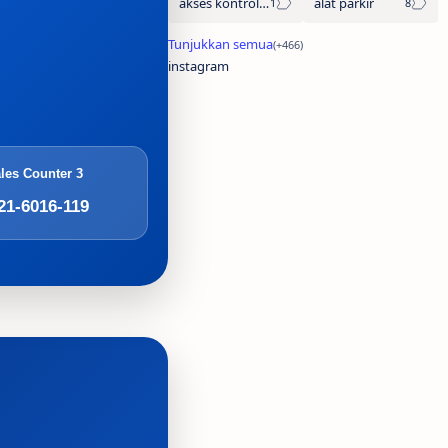
akses kontrol otomatis
alat parkir
instagram
les Counter 3
21-6016-119