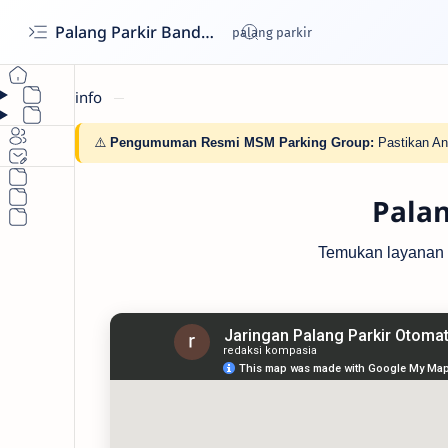
Palang Parkir Bandung- Cashless untuk Perumahan & Gedung | MSM Parking
info
⚠️
Pengumuman Resmi MSM Parking Group:
Pastikan An
Palan
Temukan layanan pa