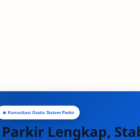
🔥 Konsultasi Gratis Sistem Parkir
 Parkir Lengkap, Stab