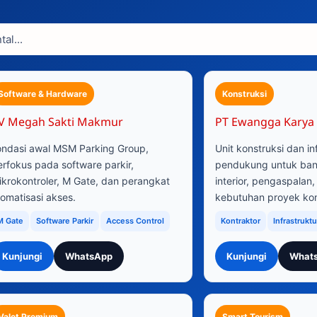
Software & Hardware
Konstruksi
V Megah Sakti Makmur
PT Ewangga Karya
ondasi awal MSM Parking Group,
Unit konstruksi dan in
erfokus pada software parkir,
pendukung untuk bang
ikrokontroler, M Gate, dan perangkat
interior, pengaspalan,
tomatisasi akses.
kebutuhan proyek kom
M Gate
Software Parkir
Access Control
Kontraktor
Infrastruktu
Kunjungi
WhatsApp
Kunjungi
What
Valet Premium
Smart Tourism