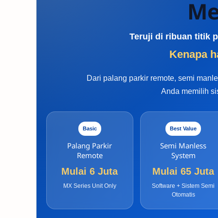
Me
Teruji di ribuan titi
Kenapa ha
Dari palang parkir remote, semi man
Anda memilih si
Basic
Best Value
Palang Parkir
Semi Manless
Remote
System
Mulai 6 Juta
Mulai 65 Juta
MX Series Unit Only
Software + Sistem Semi
Otomatis