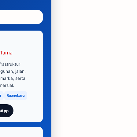
 Tama
frastruktur
unan, jalan,
 marka, serta
ersial.
r
Ruangkayu
sApp