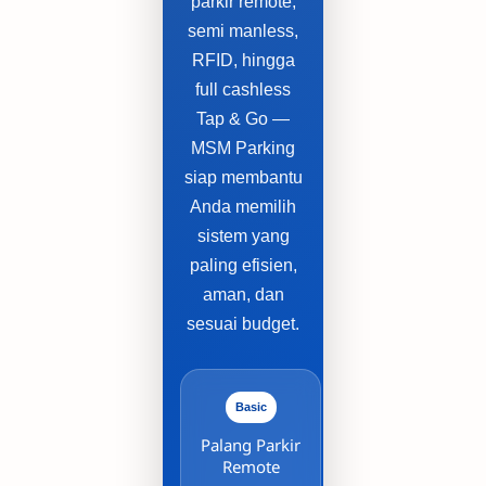
parkir remote,
semi manless,
RFID, hingga
full cashless
Tap & Go —
MSM Parking
siap membantu
Anda memilih
sistem yang
paling efisien,
aman, dan
sesuai budget.
Basic
Palang Parkir
Remote