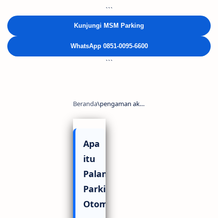
```
Kunjungi MSM Parking
WhatsApp 0851-0095-6600
```
Apa
itu
Palang
Parkir
Otomatis?