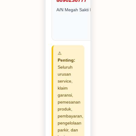
8090236777
A/N Megah Sakti Makmur CV
⚠️
Penting:
Seluruh
urusan
service,
klaim
garansi,
pemesanan
produk,
pembayaran,
pengelolaan
parkir, dan