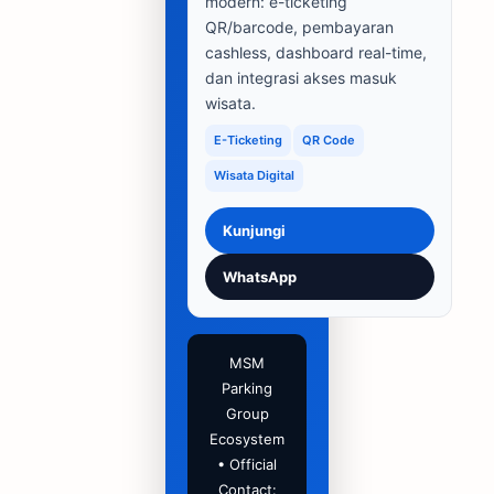
modern: e-ticketing
QR/barcode, pembayaran
cashless, dashboard real-time,
dan integrasi akses masuk
wisata.
E-Ticketing
QR Code
Wisata Digital
Kunjungi
WhatsApp
MSM
Parking
Group
Ecosystem
• Official
Contact: