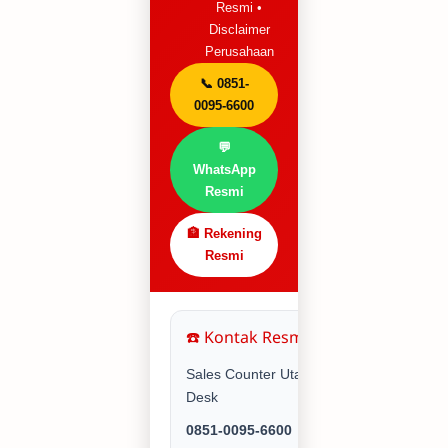
Resmi •
Disclaimer
Perusahaan
📞 0851-
0095-6600
💬
WhatsApp
Resmi
🏦 Rekening
Resmi
☎️ Kontak Resmi Utama
Sales Counter Utama & Service
Desk
0851-0095-6600