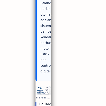
Palang
parkir
otomatis
adalah
sistem
pembatas
kendaraan
berbasis
motor
listrik
dan
controller
digital.
Bollard