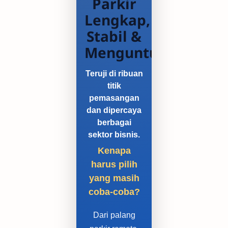
Parkir
Lengkap,
Stabil &
Menguntungkan
Teruji di ribuan
titik
pemasangan
dan dipercaya
berbagai
sektor bisnis.
Kenapa
harus pilih
yang masih
coba-coba?
Dari palang