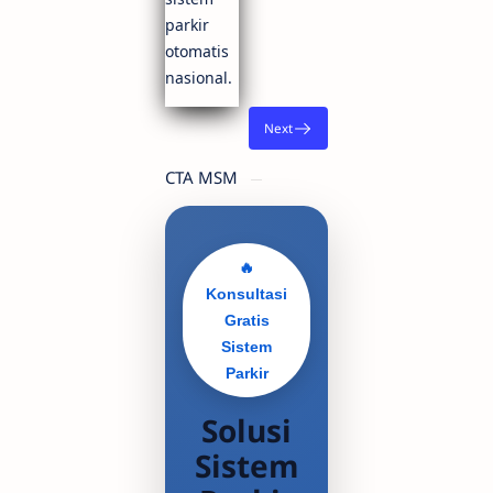
parkir
otomatis
nasional.
CTA MSM
🔥
Konsultasi
Gratis
Sistem
Parkir
Solusi
Sistem