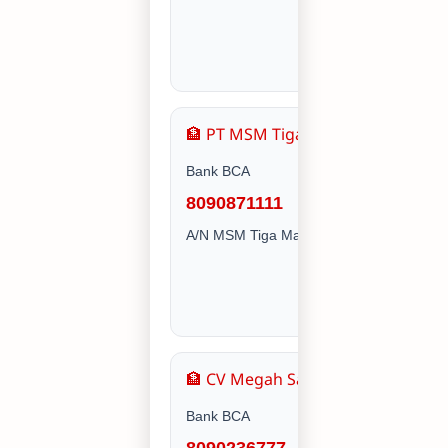
🏦 PT MSM Tiga Matra Satria
Bank BCA
8090871111
A/N MSM Tiga Matra Satria PT
🏦 CV Megah Sakti Makmur
Bank BCA