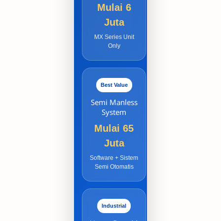
Mulai 6
Juta
MX Series Unit
Only
Best Value
Semi Manless
System
Mulai 65
Juta
Software + Sistem
Semi Otomatis
Industrial