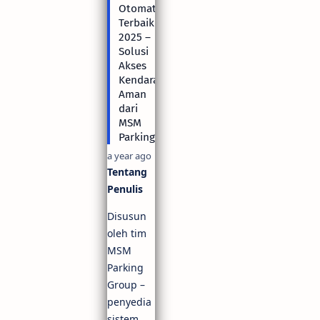
Otomatis
Terbaik
2025 –
Solusi
Akses
Kendaraan
Aman
dari
MSM
Parking
a year ago
Tentang
Penulis
Disusun
oleh tim
MSM
Parking
Group –
penyedia
sistem