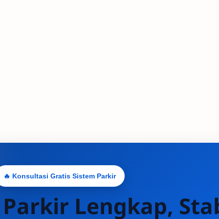
🔥 Konsultasi Gratis Sistem Parkir
 Parkir Lengkap, Stab