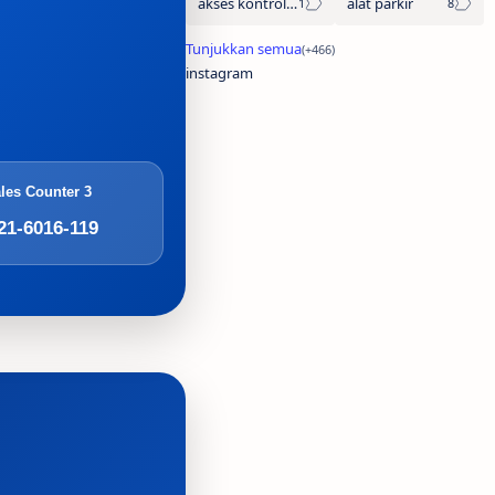
akses kontrol otomatis
alat parkir
instagram
les Counter 3
21-6016-119