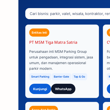
Entitas Inti
PT MSM Tiga Matra Satria
C
Perusahaan inti MSM Parking Group
F
untuk pengadaan, integrasi sistem, jasa
b
umum, dan manajemen operasional
m
parkir modern.
o
Smart Parking
Barrier Gate
Tap & Go
Kunjungi
WhatsApp
Sewa Alat Parkir