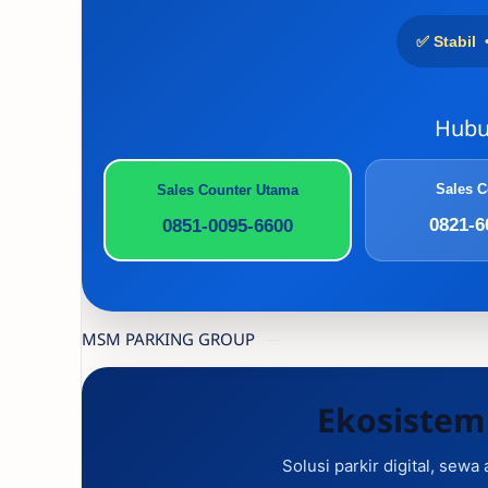
✅ Stabil 
Hubu
Sales C
Sales Counter Utama
0821-6
0851-0095-6600
MSM PARKING GROUP
Ekosistem
Solusi parkir digital, sewa 