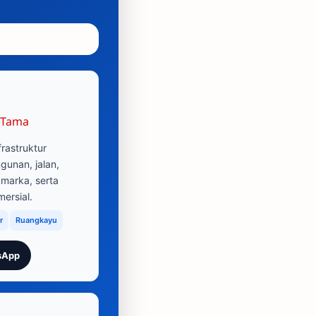
 Tama
frastruktur
unan, jalan,
 marka, serta
ersial.
r
Ruangkayu
sApp