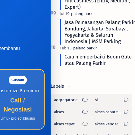
Full Cashless (Entry, Medium,
Expert)
Jasa Pemasangan Palang Parkir
Bandung, Jakarta, Surabaya,
Yogyakarta & Seluruh
Indonesia | MSM Parking
 membantu
Cara memperbaiki Boom Gate
atau Palang Parkir
Custom
Labels
ustomize Premium
aggregator e tol
AI
Call /
Negosiasi
akses
akses cepat tanpa antre
Untuk project khusus
akses cepat wisata
akses kendaraan