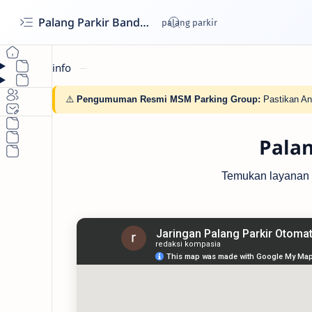
Palang Parkir Bandung- Cashless untuk Perumahan & Gedung | MSM Parking
info
⚠️
Pengumuman Resmi MSM Parking Group:
Pastikan An
Palan
Temukan layanan pa