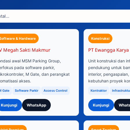
Software & Hardware
Konstruksi
V Megah Sakti Makmur
PT Ewangga Karya
ondasi awal MSM Parking Group,
Unit konstruksi dan in
erfokus pada software parkir,
pendukung untuk bang
ikrokontroler, M Gate, dan perangkat
interior, pengaspalan,
tomatisasi akses.
kebutuhan proyek kom
M Gate
Software Parkir
Access Control
Kontraktor
Infrastruktu
Kunjungi
WhatsApp
Kunjungi
What
Valet Premium
Smart Tourism