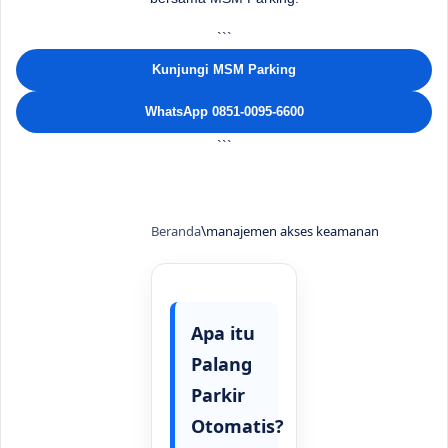
```
Kunjungi MSM Parking
WhatsApp 0851-0095-6600
```
Beranda
manajemen akses keamanan
Apa itu
Palang
Parkir
Otomatis?