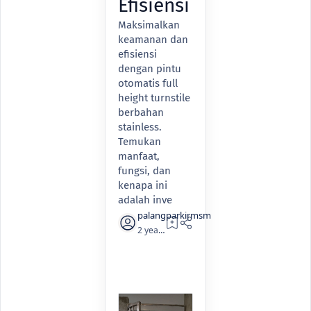
Efisiensi
Maksimalkan
keamanan dan
efisiensi
dengan pintu
otomatis full
height turnstile
berbahan
stainless.
Temukan
manfaat,
fungsi, dan
kenapa ini
adalah inve
2 years ago
3