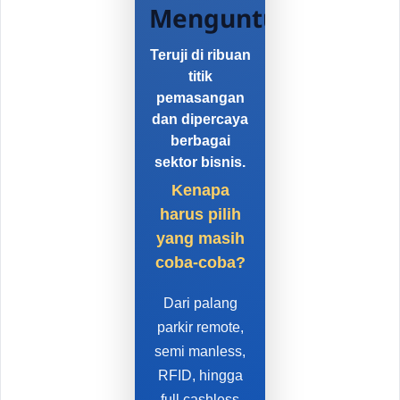
Menguntungkan
Teruji di ribuan
titik
pemasangan
dan dipercaya
berbagai
sektor bisnis.
Kenapa
harus pilih
yang masih
coba-coba?
Dari palang
parkir remote,
semi manless,
RFID, hingga
full cashless