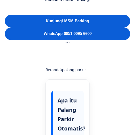
```
Kunjungi MSM Parking
WhatsApp 0851-0095-6600
```
Beranda
palang parkir
Apa itu
Palang
Parkir
Otomatis?