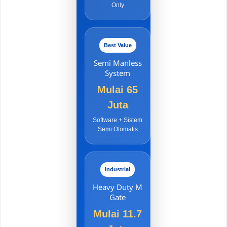
Only
Best Value
Semi Manless
System
Mulai 65
Juta
Software + Sistem
Semi Otomatis
Industrial
Heavy Duty M
Gate
Mulai 11.7