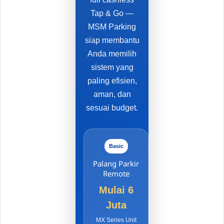
Tap & Go —
MSM Parking
siap membantu
Anda memilih
sistem yang
paling efisien,
aman, dan
sesuai budget.
Basic
Palang Parkir
Remote
Mulai 6
Juta
MX Series Unit