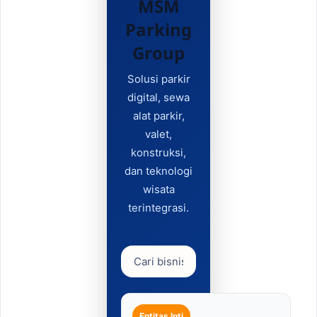
MSM
Parking
Group
Solusi parkir
digital, sewa
alat parkir,
valet,
konstruksi,
dan teknologi
wisata
terintegrasi.
Entitas Inti