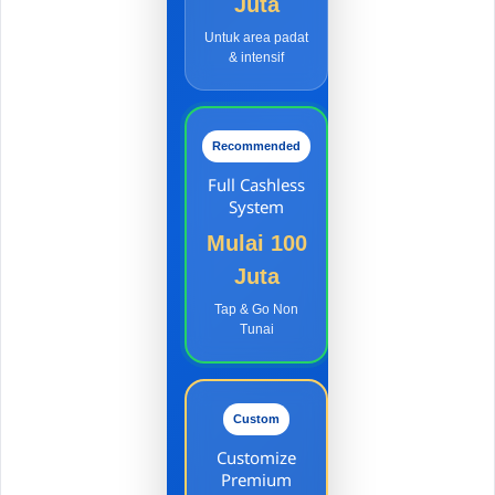
Juta
Untuk area padat
& intensif
Recommended
Full Cashless
System
Mulai 100
Juta
Tap & Go Non
Tunai
Custom
Customize
Premium