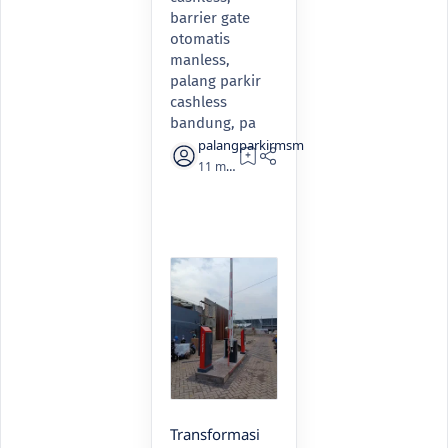
barrier gate
otomatis
manless,
palang parkir
cashless
bandung, pa
11 months ago
2
Transformasi