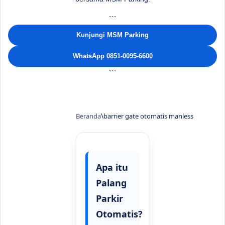
```
Kunjungi MSM Parking
WhatsApp 0851-0095-6600
```
Beranda
barrier gate otomatis manless
Apa itu
Palang
Parkir
Otomatis?