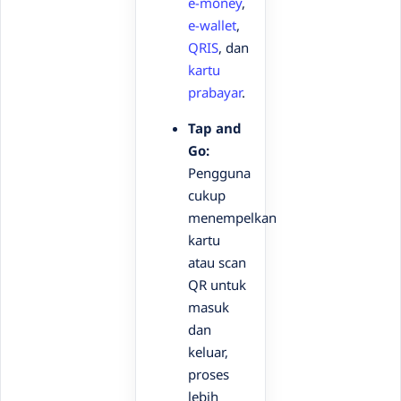
e-money
,
e-wallet
,
QRIS
, dan
kartu
prabayar
.
Tap and
Go:
Pengguna
cukup
menempelkan
kartu
atau scan
QR untuk
masuk
dan
keluar,
proses
lebih