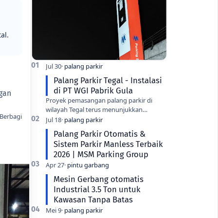
al.
Palang Parkir Tegal - Instalasi
di PT WGI Pabrik Gula
ngan
Proyek pemasangan palang parkir di
wilayah Tegal terus menunjukkan
peningkatan seiring dengan modernisasi
fasilitas industri di kota ini. Salah sa…
Palang Parkir Otomatis &
Sistem Parkir Manless Terbaik
2026 | MSM Parking Group
Mesin Gerbang otomatis
Industrial 3.5 Ton untuk
Kawasan Tanpa Batas