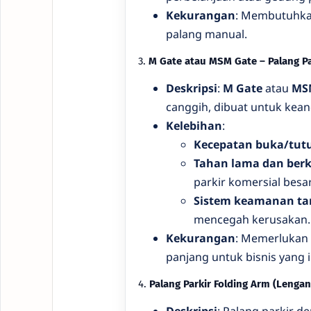
Kekurangan
: Membutuhkan
palang manual.
3.
M Gate atau MSM Gate – Palang Par
Deskripsi
:
M Gate
atau
MS
canggih, dibuat untuk kean
Kelebihan
:
Kecepatan buka/tutu
Tahan lama dan berku
parkir komersial besar
Sistem keamanan t
mencegah kerusakan.
Kekurangan
: Memerlukan i
panjang untuk bisnis yang i
4.
Palang Parkir Folding Arm (Lengan