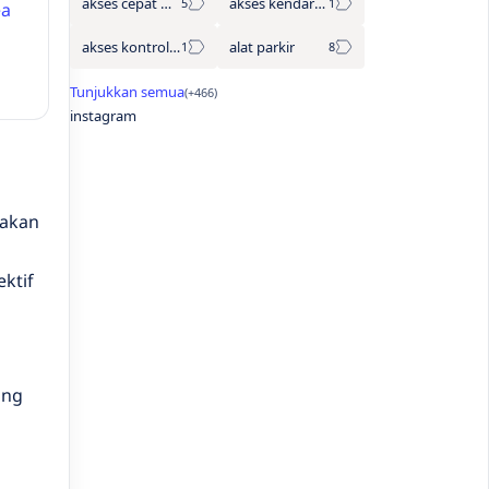
akses cepat wisata
akses kendaraan
ea
akses kontrol otomatis
alat parkir
instagram
nakan
ktif
ang