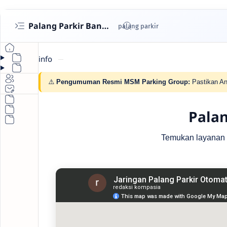
Palang Parkir Bandung- Cashless untuk Perumahan & Gedung | MSM Parking
info
⚠️
Pengumuman Resmi MSM Parking Group:
Pastikan An
Palan
Temukan layanan pa