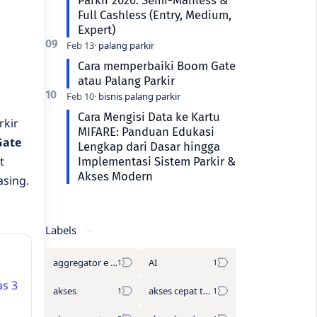
Full Cashless (Entry, Medium,
Expert)
Cara memperbaiki Boom Gate
atau Palang Parkir
Cara Mengisi Data ke Kartu
rkir
MIFARE: Panduan Edukasi
ate
Lengkap dari Dasar hingga
t
Implementasi Sistem Parkir &
Akses Modern
sing.
Labels
aggregator e tol
AI
s 3
akses
akses cepat tanpa antre