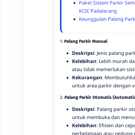
Paket Sistem Parkir Sem
KCIC Padalarang
Keunggulan Palang Park
1.
Palang Parkir Manual
Deskripsi
: Jenis palang par
Kelebihan
: Lebih murah d
atau tidak memerlukan sis
Kekurangan
: Membutuhkan
untuk area parkir dengan v
2.
Palang Parkir Otomatis (Automatic
Deskripsi
: Palang parkir 
untuk membuka dan menutup
Kelebihan
: Efisien dan ce
perbelanjaan atau gedung 