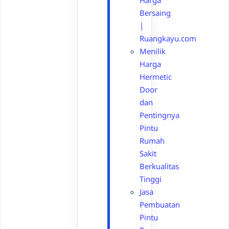
Harga
Bersaing
|
Ruangkayu.com
Menilik
Harga
Hermetic
Door
dan
Pentingnya
Pintu
Rumah
Sakit
Berkualitas
Tinggi
Jasa
Pembuatan
Pintu