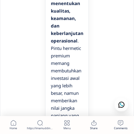
menentukan
kualitas,
keamanan,
dan
keberlanjutan
operasional
.
Pintu hermetic
premium
memang
membutuhkan
investasi awal
yang lebih
besar, namun
memberikan
nilai jangka
panjang yang
jauh lebih
tinggi—baik