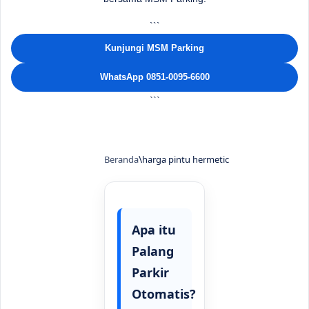
```
Kunjungi MSM Parking
WhatsApp 0851-0095-6600
```
Beranda
harga pintu hermetic
Apa itu
Palang
Parkir
Otomatis?