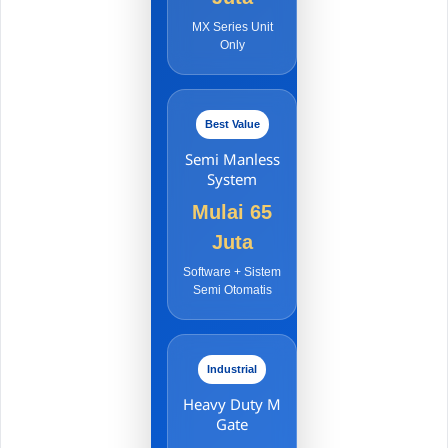
MX Series Unit
Only
Best Value
Semi Manless
System
Mulai 65
Juta
Software + Sistem
Semi Otomatis
Industrial
Heavy Duty M
Gate