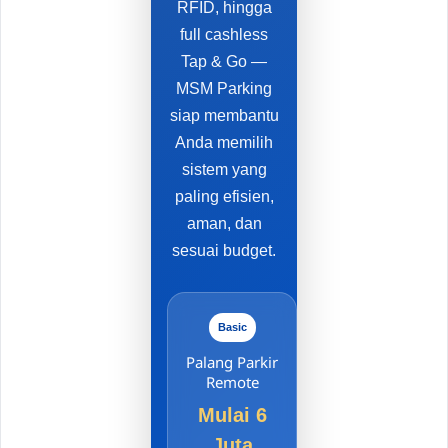
RFID, hingga
full cashless
Tap & Go —
MSM Parking
siap membantu
Anda memilih
sistem yang
paling efisien,
aman, dan
sesuai budget.
Basic
Palang Parkir
Remote
Mulai 6
Juta