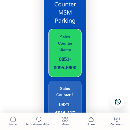
Counter
MSM
Parking
Sales
Counter
Utama
0851-
0095-6600
Sales
Counter 1
0821-
6016-117