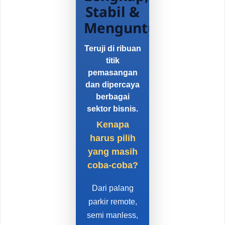
Stabil &
Menguntungkan
Teruji di ribuan
titik
pemasangan
dan dipercaya
berbagai
sektor bisnis.
Kenapa
harus pilih
yang masih
coba-coba?
Dari palang
parkir remote,
semi manless,