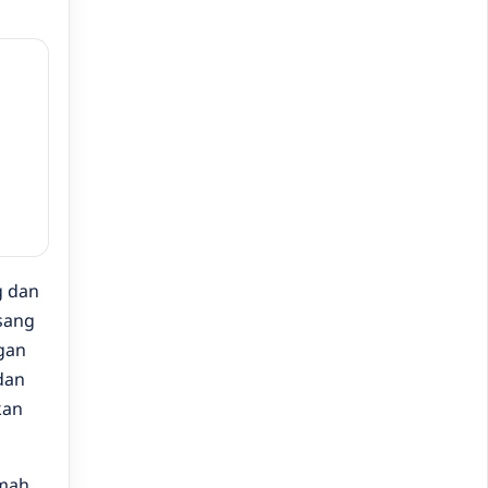
g dan
sang
gan
dan
kan
umah