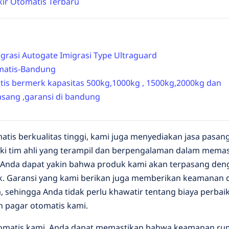
kir Otomatis Terbaru
grasi Autogate Imigrasi Type Ultraguard
matis-Bandung
tis bermerk kapasitas 500kg,1000kg , 1500kg,2000kg dan
asang ,garansi di bandung
atis berkualitas tinggi, kami juga menyediakan jasa pasan
iki tim ahli yang terampil dan berpengalaman dalam mema
 Anda dapat yakin bahwa produk kami akan terpasang den
k. Garansi yang kami berikan juga memberikan keamanan 
 sehingga Anda tidak perlu khawatir tentang biaya perbai
n pagar otomatis kami.
tomatis kami, Anda dapat memastikan bahwa keamanan r