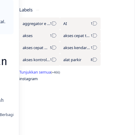
Labels
al.
aggregator e tol
AI
akses
akses cepat tanpa antre
akses cepat wisata
akses kendaraan
an
akses kontrol otomatis
alat parkir
instagram
ah