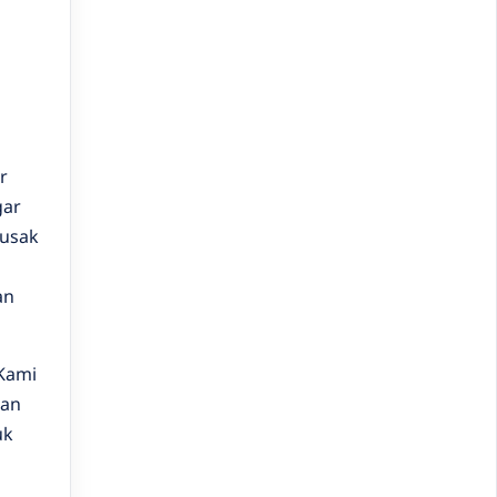
r
gar
rusak
an
 Kami
dan
uk