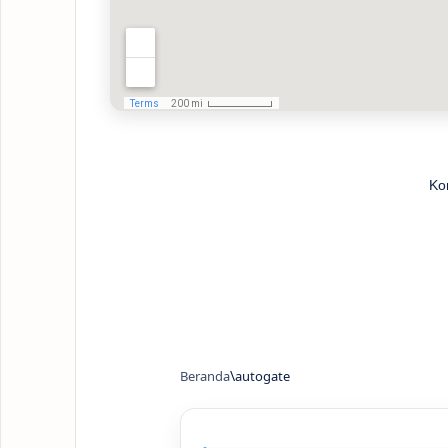
Ko
Beranda
autogate