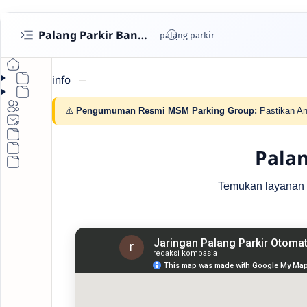
Palang Parkir Bandung- Cashless untuk Perumahan & Gedung | MSM Parking
info
⚠️
Pengumuman Resmi MSM Parking Group:
Pastikan An
Palan
Temukan layanan pa