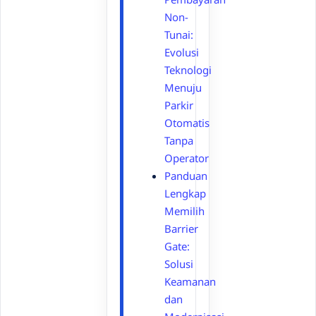
Non-
Tunai:
Evolusi
Teknologi
Menuju
Parkir
Otomatis
Tanpa
Operator
Panduan
Lengkap
Memilih
Barrier
Gate:
Solusi
Keamanan
dan