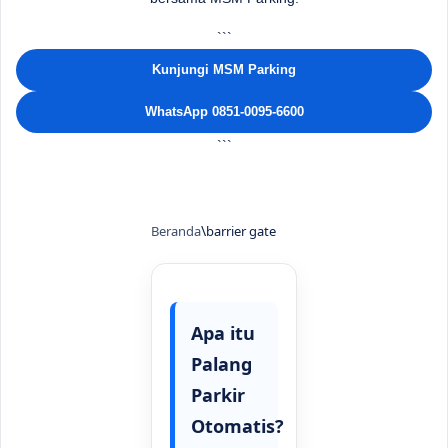
```
Kunjungi MSM Parking
WhatsApp 0851-0095-6600
```
Beranda
barrier gate
Apa itu
Palang
Parkir
Otomatis?