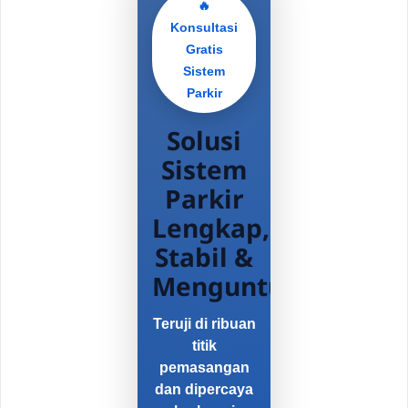
🔥
Konsultasi
Gratis
Sistem
Parkir
Solusi
Sistem
Parkir
Lengkap,
Stabil &
Menguntungkan
Teruji di ribuan
titik
pemasangan
dan dipercaya