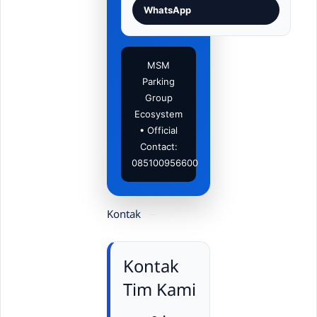
WhatsApp
MSM
Parking
Group
Ecosystem
• Official
Contact:
085100956600
Kontak
Kontak
Tim Kami