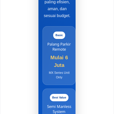
paling efisien,
aman, dan
sesuai budget.
Basic
Palang Parkir
Remote
Mulai 6
Juta
MX Series Unit
Only
Best Value
Semi Manless
System