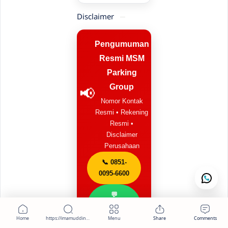
Disclaimer
Pengumuman
Resmi MSM
Parking
Group
📢
Nomor Kontak
Resmi • Rekening
Resmi •
Disclaimer
Perusahaan
📞 0851-
0095-6600
💬
WhatsApp
Resmi