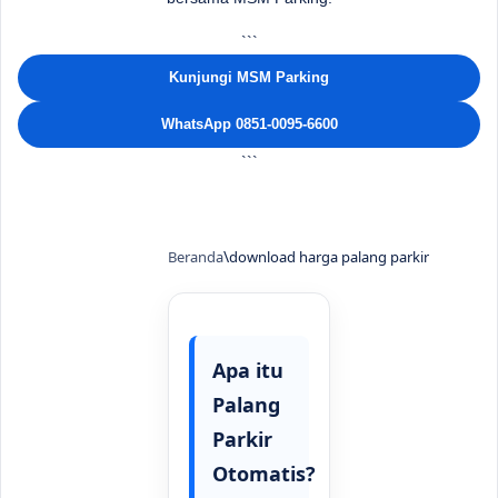
```
Kunjungi MSM Parking
WhatsApp 0851-0095-6600
```
Beranda
download harga palang parkir
Apa itu
Palang
Parkir
Otomatis?