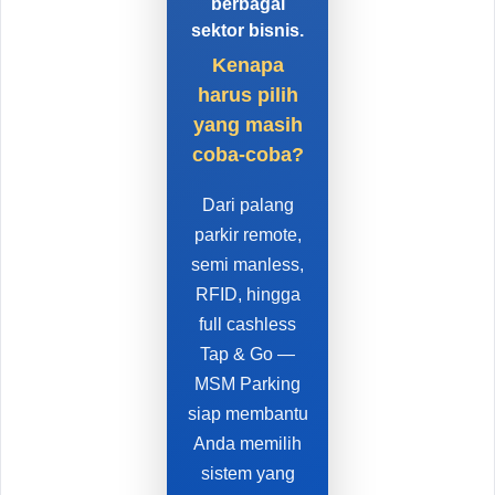
berbagai
sektor bisnis.
Kenapa
harus pilih
yang masih
coba-coba?
Dari palang
parkir remote,
semi manless,
RFID, hingga
full cashless
Tap & Go —
MSM Parking
siap membantu
Anda memilih
sistem yang