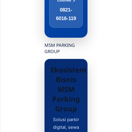
Counter 3
0821-
6016-119
MSM PARKING
GROUP
Ekosistem
Bisnis
MSM
Parking
Group
Solusi parkir
digital, sewa