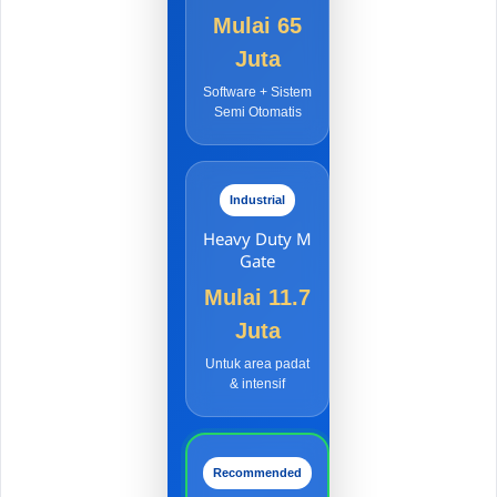
Mulai 65
Juta
Software + Sistem
Semi Otomatis
Industrial
Heavy Duty M
Gate
Mulai 11.7
Juta
Untuk area padat
& intensif
Recommended