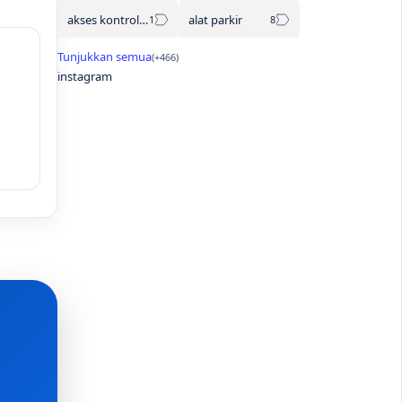
akses kontrol otomatis
alat parkir
instagram
|