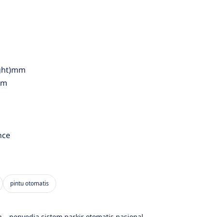
ight)mm
om
nce
– penyedia sistem parkir otomatis nasional.