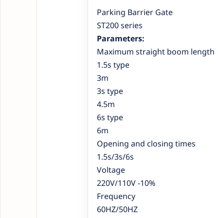
Parking Barrier Gate
ST200 series
Parameters:
Maximum straight boom length
1.5s type
3m
3s type
4.5m
6s type
6m
Opening and closing times
1.5s/3s/6s
Voltage
220V/110V -10%
Frequency
60HZ/50HZ