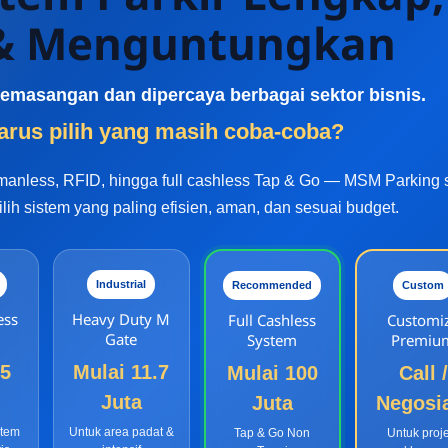
 & Menguntungkan
k pemasangan dan dipercaya berbagai sektor bisnis.
rus pilih yang masih coba-coba?
 manless, RFID, hingga full cashless Tap & Go — MSM Parking 
h sistem yang paling efisien, aman, dan sesuai budget.
Industrial
Recommended
Custom
ess
Heavy Duty M
Full Cashless
Customi
Gate
System
Premiu
65
Mulai 11.7
Mulai 100
Call /
Juta
Juta
Negosi
stem
Untuk area padat &
Tap & Go Non
Untuk proj