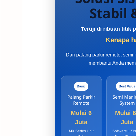
Stabil
Teruji di ribuan titi
Kenapa ha
Dari palang parkir remote, semi
membantu Anda memili
Basic
Best Value
Palang Parkir
Semi Manl
Remote
System
Mulai 6
Mulai 
Juta
Juta
MX Series Unit
Software + Si