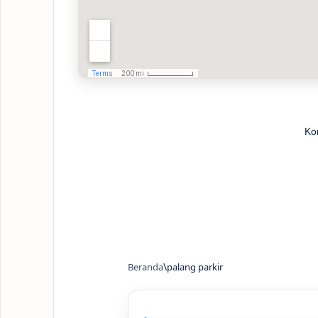
Ko
Beranda
palang parkir