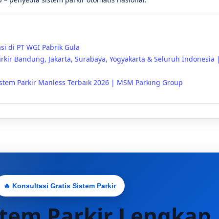
asi di PT WGI Pabrik Gula
kir Bandung, Jakarta, Surabaya, Yogyakarta & Seluruh Indonesia 
istem Parkir Manless Terbaik 2026 | MSM Parking Group
🔥 Konsultasi Gratis Sistem Parkir
stem Parkir Lengkap,