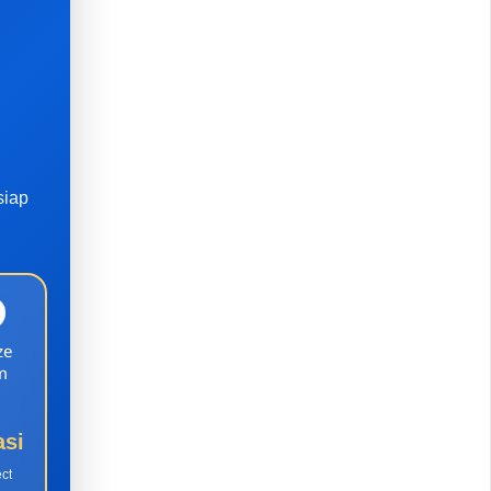
siap
ze
m
asi
ect