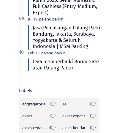
Full Cashless (Entry, Medium,
Expert)
Jasa Pemasangan Palang Parkir
Bandung, Jakarta, Surabaya,
Yogyakarta & Seluruh
Indonesia | MSM Parking
Cara memperbaiki Boom Gate
atau Palang Parkir
Labels
aggregator e tol
AI
akses
akses cepat tanpa antre
akses cepat wisata
akses kendaraan