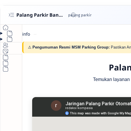
Palang Parkir Bandung- Cashless untuk Perumahan & Gedung | MSM Parking
info
⚠️
Pengumuman Resmi MSM Parking Group:
Pastikan An
Palan
Temukan layanan pa