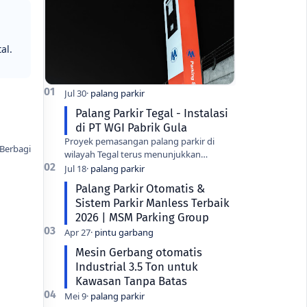
al.
Palang Parkir Tegal - Instalasi
di PT WGI Pabrik Gula
Proyek pemasangan palang parkir di
wilayah Tegal terus menunjukkan
peningkatan seiring dengan modernisasi
fasilitas industri di kota ini. Salah sa…
Palang Parkir Otomatis &
Sistem Parkir Manless Terbaik
2026 | MSM Parking Group
Mesin Gerbang otomatis
Industrial 3.5 Ton untuk
Kawasan Tanpa Batas