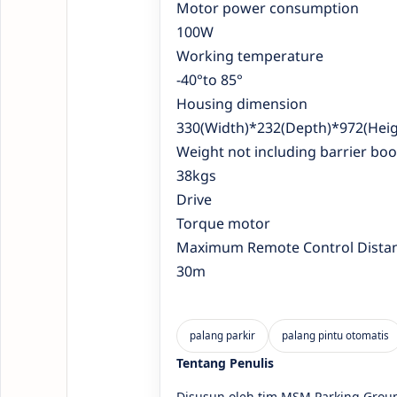
Motor power consumption
100W
Working temperature
-40°to 85°
Housing dimension
330(Width)*232(Depth)*972(He
Weight not including barrier bo
38kgs
Drive
Torque motor
Maximum Remote Control Dista
30m
Tentang Penulis
Disusun oleh tim MSM Parking Group 