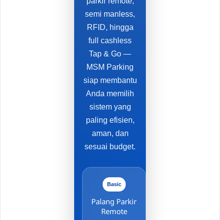
parkir remote,
semi manless,
RFID, hingga
full cashless
Tap & Go —
MSM Parking
siap membantu
Anda memilih
sistem yang
paling efisien,
aman, dan
sesuai budget.
Basic
Palang Parkir
Remote