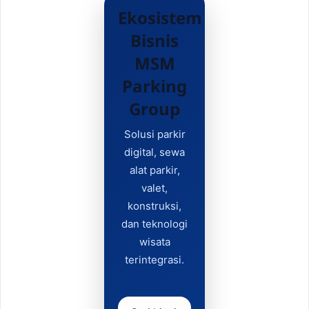
Ekosistem
Bisnis
MSM
Parking
Group
Solusi parkir
digital, sewa
alat parkir,
valet,
konstruksi,
dan teknologi
wisata
terintegrasi.