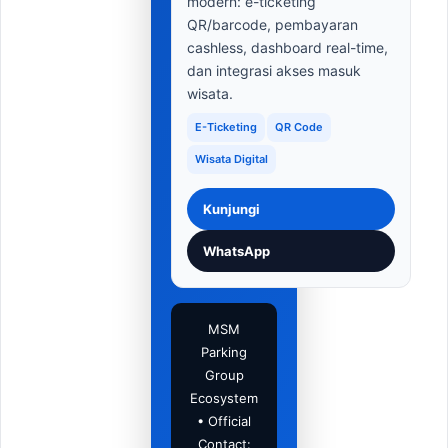
modern: e-ticketing
QR/barcode, pembayaran
cashless, dashboard real-time,
dan integrasi akses masuk
wisata.
E-Ticketing
QR Code
Wisata Digital
Kunjungi
WhatsApp
MSM
Parking
Group
Ecosystem
• Official
Contact: