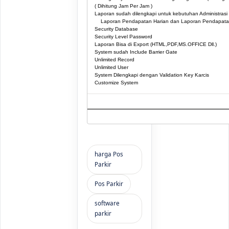
( Dihitung Jam Per Jam )
Laporan sudah dilengkapi untuk kebutuhan Administrasi 
Laporan Pendapatan Harian dan Laporan Pendapata
Security Database
Security Level Password
Laporan Bisa di Export (HTML,PDF,MS.OFFICE Dll.)
System sudah Include Barrier Gate
Unlimited Record
Unlimited User
System Dilengkapi dengan Validation Key Karcis
Customize System