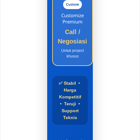
Custom
Customize
Premium
Call /
Negosiasi
Untuk project
khusus
✅ Stabil •
Harga
Kompetitif
• Teruji •
Support
Teknis