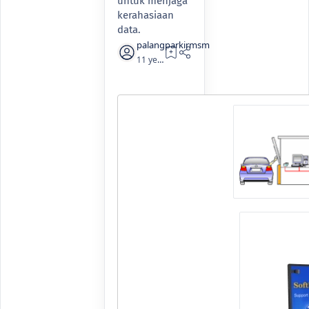
untuk menjaga
kerahasiaan
data.
11 years ago
1