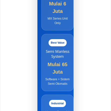
Mulai 6
Juta
MX Series Unit
Only
Best Value
Semi Manless
System
Mulai 65
Juta
Software + Sistem
Semi Otomatis
Industrial