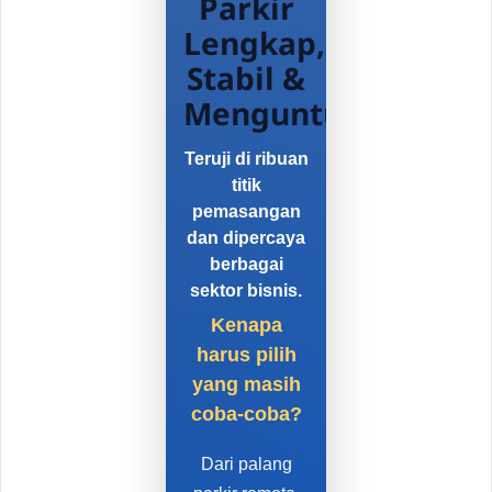
Parkir
Lengkap,
Stabil &
Menguntungkan
Teruji di ribuan
titik
pemasangan
dan dipercaya
berbagai
sektor bisnis.
Kenapa
harus pilih
yang masih
coba-coba?
Dari palang