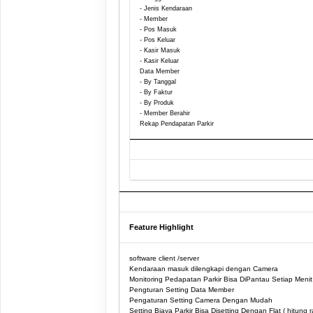
- Jenis Kendaraan
- Member
- Pos Masuk
- Pos Keluar
- Kasir Masuk
- Kasir Keluar
Data Member
- By Tanggal
- By Faktur
- By Produk
- Member Berahir
Rekap Pendapatan Parkir
Feature Highlight
software client /server
Kendaraan masuk dilengkapi dengan Camera
Monitoring Pedapatan Parkir Bisa DiPantau Setiap Menit
Pengturan Setting Data Member
Pengaturan Setting Camera Dengan Mudah
Setting Biaya Parkir Bisa Disetting Dengan Flat ( hitung 