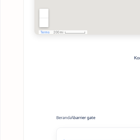
Ko
Beranda
barrier gate