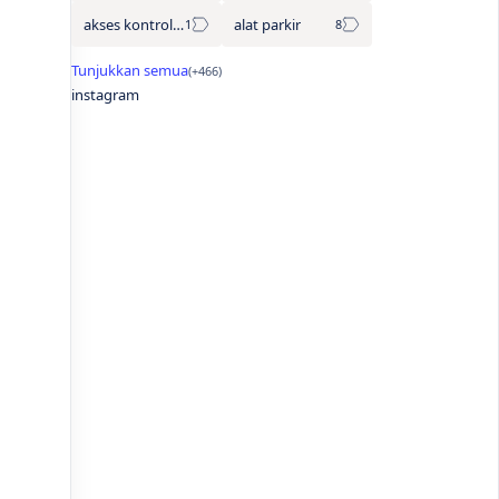
akses kontrol otomatis
alat parkir
instagram