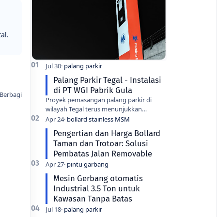
al.
Palang Parkir Tegal - Instalasi
di PT WGI Pabrik Gula
Proyek pemasangan palang parkir di
wilayah Tegal terus menunjukkan
peningkatan seiring dengan modernisasi
fasilitas industri di kota ini. Salah sa…
Pengertian dan Harga Bollard
Taman dan Trotoar: Solusi
Pembatas Jalan Removable
Mesin Gerbang otomatis
Industrial 3.5 Ton untuk
Kawasan Tanpa Batas