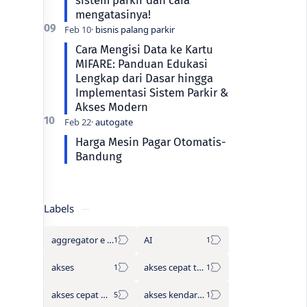
mengatasinya!
Cara Mengisi Data ke Kartu
MIFARE: Panduan Edukasi
Lengkap dari Dasar hingga
Implementasi Sistem Parkir &
Akses Modern
Harga Mesin Pagar Otomatis-
Bandung
Labels
aggregator e tol
AI
akses
akses cepat tanpa antre
akses cepat wisata
akses kendaraan