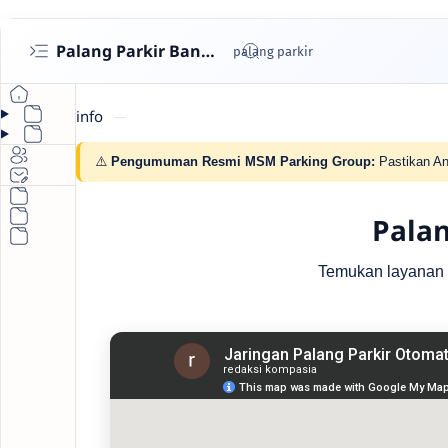
Palang Parkir Bandung- Cashless untuk Perumahan & Gedung | MSM Parking
info
⚠️
Pengumuman Resmi MSM Parking Group:
Pastikan An
Palan
Temukan layanan pa